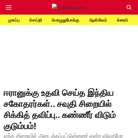
முகப்பு
செய்தி
பொழுதுபோக்கு
ஆன்மிகம்
க்ரைம்
ஈரானுக்கு உதவி செய்த இந்திய
சகோதரர்கள்.. சவுதி சிறையில்
சிக்கித் தவிப்பு.. கண்ணீர் விடும்
குடும்பம்!
எந்த சிறையில் அடைக்கப்பட்டுள்ளனர் என்ற விவரமோ