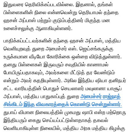
இதுவரை தெரிவிக்கப்படவில்லை. இதனால், தங்கள்
பிள்ளைகளின் நிலை என்னவென்று தெரியாமல் தந்தை
ஹசன் அப்பாஸ் மற்றும் குடும்பத்தினர் மிகுந்த மன
உளைச்சலுக்கு ஆளாகியுள்ளனர்.
பாதிக்கப்பட்டவர்களின் தந்தை ஹசன் அப்பாஸ், மத்திய
வெளியுறவுத் துறை அமைச்சர் எஸ். ஜெய்சங்கருக்கு
உருக்கமான வீடியோ கோரிக்கை ஒன்றை விடுத்துள்ளார்.
தனது பிள்ளைகள் இருவரும் சவுதியில் காணாமல்
போயிருப்பதாகவும், அவர்களை மீட்டுத் தர வேண்டும்
என்றும் அவர் கதறியுள்ளார். அகில இந்திய ஷியா தனிநபர்
சட்ட வாரியத்தின் பொதுச் செயலாளர் மவுலானா யாசூப்
அப்பாஸ், மத்திய பாதுகாப்புத் துறை
அமைச்சர் ராஜ்நாத்
சிங்கிடம் இந்த விவகாரத்தைக் கொண்டு சென்றுள்ளார்
.
துபாய் விமான நிலையத்தில் முகமது ஷாபி என்ற மற்றொரு
இந்தியரும் கைது செய்யப்பட்டுள்ளதாகத் தகவல்
வெளியாகியுள்ள நிலையில், மத்திய அரசு மத்திய கிழக்கு