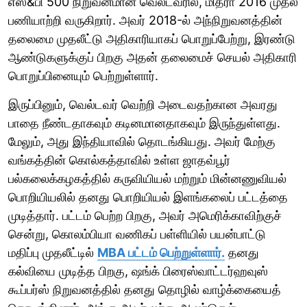
எஸ்&பி 500 நிறுவனமான வெல்டவரில், மித்ரா 2016 முதல்
பணியாற்றி வருகிறார். அவர் 2018-ல் அந்நிறுவனத்தின்
தலைமை முதலீட்டு அதிகாரியாகப் பொறுப்பேற்று, இரண்டு
ஆண்டுகளுக்குப் பிறகு அதன் தலைமைச் செயல் அதிகாரி
பொறுப்பினையும் பெற்றுள்ளார்.
இருப்பினும், வெல்டவர் வெற்றி அடைவதற்கான அவரது
பாதை நீண்டதாகவும் கடினமானதாகவும் இருந்துள்ளது.
மேலும், அது இந்தியாவில் தொடங்கியது. அவர் மேற்கு
வங்கத்தின் கொல்கத்தாவில் உள்ள ஜாதவ்பூர்
பல்கலைக்கழகத்தில் கருவியியல் மற்றும் மின்னணுவியல்
பொறியியலில் தனது பொறியியல் இளங்கலைப் பட்டத்தை
முடித்தார். பட்டம் பெற்ற பிறகு, அவர் அமெரிக்காவிற்குச்
சென்று, கொலம்பியா வணிகப் பள்ளியில் பயன்பாட்டு
மதிப்பு முதலீட்டில்
MBA பட்டம் பெற்றுள்ளார்.
தனது
கல்வியை முடித்த பிறகு, ஷங்க் பிரைஸ்வாட்டர்ஹவுஸ்
கூப்பர்ஸ் நிறுவனத்தில் தனது தொழில் வாழ்க்கையைத்