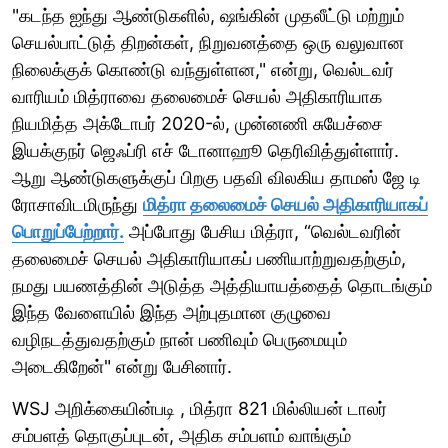
"கடந்த ஐந்து ஆண்டுகளில், ஷங்கின் முதலீட்டு மற்றும்
செயல்பாட்டுத் திறன்கள், நிறுவனத்தை ஒரு வலுவான
நிலைக்குக் கொண்டு வந்துள்ளன," என்று, வெல்டவர்
வாரியம் மித்ராவை தலைமைச் செயல் அதிகாரியாக
நியமித்த அக்டோபர் 2020-ல், முன்னணி சுயேச்சை
இயக்குநர் ஜெஃப்ரி எச் டோனாஹூ தெரிவித்துள்ளார்.
ஆறு ஆண்டுகளுக்குப் பிறகு பதவி விலகிய தாமஸ் ஜே டி
ரோசாவிடமிருந்து
மித்ரா தலைமைச் செயல் அதிகாரியாகப்
பொறுப்பேற்றார்.
அப்போது பேசிய மித்ரா, “வெல்டவரின்
தலைமைச் செயல் அதிகாரியாகப் பணியாற்றுவதற்கும்,
நமது பயணத்தின் அடுத்த அத்தியாயத்தைத் தொடங்கும்
இந்த வேளையில் இந்த அற்புதமான குழுவை
வழிநடத்துவதற்கும் நான் பணிவும் பெருமையும்
அடைகிறேன்" என்று பேசினார்.
WSJ அறிக்கையின்படி , மித்ரா 821 மில்லியன் டாலர்
சம்பளத் தொகுப்புடன், அதிக சம்பளம் வாங்கும்