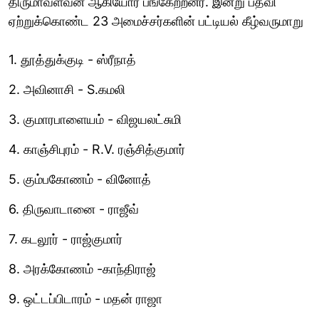
திருமாவளவன் ஆகியோர் பங்கேற்றனர். இன்று பதவி
ஏற்றுக்கொண்ட 23 அமைச்சர்களின் பட்டியல் கீழ்வருமாறு
1. தூத்துக்குடி - ஸ்ரீநாத்
2. அவினாசி - S.கமலி
3. குமாரபாளையம் - விஜயலட்சுமி
4. காஞ்சிபுரம் - R.V. ரஞ்சித்குமார்
5. கும்பகோணம் - வினோத்
6. திருவாடானை - ராஜீவ்
7. கடலூர் - ராஜ்குமார்
8. அரக்கோணம் -காந்திராஜ்
9. ஒட்டப்பிடாரம் - மதன் ராஜா