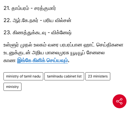
21. தாம்பரம் - சரத்குமார்
22. ஆர்.கே.நகர் - மரிய வில்சன்
23. கிணத்துக்கடவு - விக்னேஷ்
உள்ளூர் முதல் உலகம் வரை பரபரப்பான ஹாட் செய்திகளை
உடனுக்குடன் அறிய மாலைமுரசு யூடியூப் சேனலை
காண
இங்கே கிளிக் செய்யவும்
.
ministry of tamil nadu
tamilnadu cabinet list
23 ministers
ministry