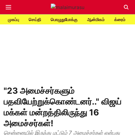
முகப்பு
செய்தி
பொழுதுபோக்கு
ஆன்மிகம்
க்ரைம்
"23 அமைச்சர்களும்
பதவியேற்றுக்கொண்டனர்.." விஜய்
மக்கள் மன்றத்திலிருந்து 16
அமைச்சர்கள்!
சென்னையில் இருந்து மட்டும் 7 அமைச்சர்கள் என்பது