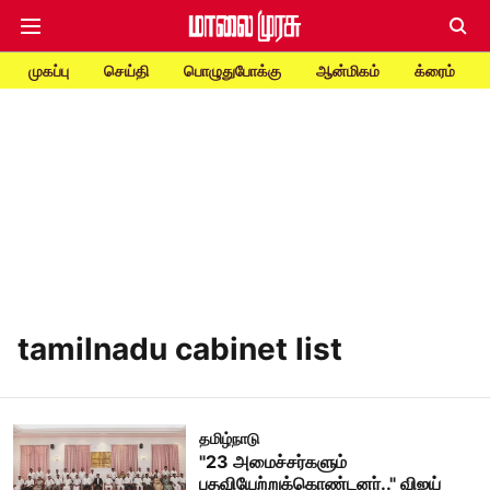
முகப்பு
செய்தி
பொழுதுபோக்கு
ஆன்மிகம்
க்ரைம்
tamilnadu cabinet list
தமிழ்நாடு
"23 அமைச்சர்களும்
பதவியேற்றுக்கொண்டனர்.." விஜய்