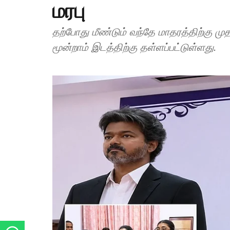
மரபு
தற்போது மீண்டும் வந்தே மாதரத்திற்கு முத
மூன்றாம் இடத்திற்கு தள்ளப்பட்டுள்ளது.