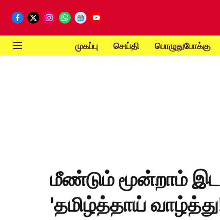
முகப்பு
செய்தி
பொழுதுபோக்கு
மீண்டும் மூன்றாம் இட
'தமிழ்த்தாய் வாழ்த்து