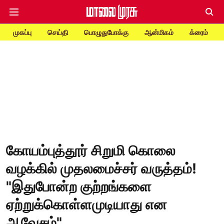
முகப்பு
செய்தி
பொழுதுபோக்கு
ஆன்மிகம்
க்ரைம்
கோயம்புத்தூர் சிறுமி கொலை
வழக்கில் முதலமைச்சர் வருத்தம்!
"இதுபோன்ற குற்றங்களை
ஏற்றுக்கொள்ளமுடியாது என
ஆவேசம்"