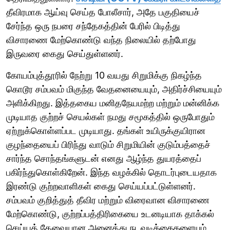
தீவிரமாக ஆய்வு செய்த போலீசார், அதே பகுதியைச்
சேர்ந்த ஒரு நபரை சந்தேகத்தின் பேரில் பிடித்து
விசாரணை மேற்கொண்டு வந்த நிலையில் தற்போது
இருவரை கைது செய்துள்ளனர்.
கோயம்புத்தூரில் நேற்று 10 வயது சிறுமிக்கு நிகழ்ந்த
கொடூர சம்பவம் மிகுந்த வேதனையையும், அதிர்ச்சியையும்
அளிக்கிறது. இத்தகைய மனிதநேயமற்ற மற்றும் மன்னிக்க
முடியாத குற்றச் செயல்கள் நமது சமூகத்தில் ஒருபோதும்
ஏற்றுக்கொள்ளப்பட முடியாது. தங்கள் உயிருக்குயிரான
குழந்தையைப் பிரிந்து வாடும் சிறுமியின் குடும்பத்தைச்
சார்ந்த சொந்தங்களுடன் எனது ஆழ்ந்த துயரத்தைப்
பகிர்ந்துகொள்கிறேன். இந்த வழக்கில் தொடர்புடையதாக
இரண்டு குற்றவாளிகள் கைது செய்யப்பட்டுள்ளனர்.
சம்பவம் குறித்துத் தீவிர மற்றும் விரைவான விசாரணை
மேற்கொண்டு, குற்றப்பத்திரிகையை உடனடியாக தாக்கல்
செய்யத் தேவையான அனைத்து நடவடிக்கைகளையும்