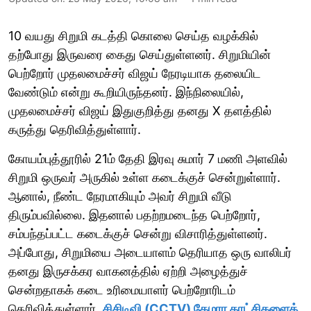
10 வயது சிறுமி கடத்தி கொலை செய்த வழக்கில்
தற்போது இருவரை கைது செய்துள்ளனர். சிறுமியின்
பெற்றோர் முதலமைச்சர் விஜய் நேரடியாக தலையிட
வேண்டும் என்று கூறியிருந்தனர். இந்நிலையில்,
முதலமைச்சர் விஜய் இதுகுறித்து தனது X தளத்தில்
கருத்து தெரிவித்துள்ளார்.
கோயம்புத்தூரில் 21ம் தேதி இரவு சுமார் 7 மணி அளவில்
சிறுமி ஒருவர் அருகில் உள்ள கடைக்குச் சென்றுள்ளார்.
ஆனால், நீண்ட நேரமாகியும் அவர் சிறுமி வீடு
திரும்பவில்லை. இதனால் பதற்றமடைந்த பெற்றோர்,
சம்பந்தப்பட்ட கடைக்குச் சென்று விசாரித்துள்ளனர்.
அப்போது, சிறுமியை அடையாளம் தெரியாத ஒரு வாலிபர்
தனது இருசக்கர வாகனத்தில் ஏற்றி அழைத்துச்
சென்றதாகக் கடை உரிமையாளர் பெற்றோரிடம்
தெரிவித்துள்ளார்.
சிசிடிவி (CCTV) கேமரா காட்சிகளைத்