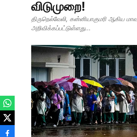
விடுமுறை!
திருநெல்வேலி, கன்னியாகுமரி ஆகிய மா
அறிவிக்கப்பட்டுள்ளது...