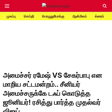
முகப்பு
செய்தி
பொழுதுபோக்கு
ஆன்மிகம்
க்ரைம்
அமைச்சர் ரமேஷ் VS சேகர்பாபு என
மாறிய சட்டமன்றம்.. சீனியர்
அமைச்சருக்கே டஃப் கொடுத்த
ஜூனியர்! ரசித்து பார்த்த முதல்வர்
விஜய்