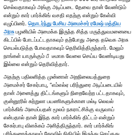
செல்வதாகவும் அங்கு அடிப்படை தேவை தான் வேண்டும்
என்றும் கார் பார்க்கிங் வசதி எதற்கு என்றும் கேள்வி
எழுப்பினர்.
தொடர்ந்து பேசிய அமைச்சர் ரமேஷ் மத்திய
அரசு
பழனியில் அமைக்க இருந்த சித்த மருத்துவமனையை
கிடப்பில் போடப்பட்டதாகவும் தற்போது அதை தவெக அரசு
செயல்படுத்த போவதாகவும் தெரிவித்திருந்தார். மேலும்
நாங்கள் யாருக்கும் பீ டீமாக வேலை செய்ய வேண்டியது
இல்லை என்றும் தெரிவித்தார்.
அதற்கு பதிலளித்த முன்னாள் அறநிலையத்துறை
அமைச்சர் சேகர்பாபு, “எம்எல்ஏ பரிந்துரை அடிப்படையில்
தான் அனைத்து திட்டங்களும் நிறைவேற்ற பட்டதாகவும்,
குன்னூரில் சுற்றுலா பயணிகளுக்கான மல்டி லெவல்
பார்க்கிங் அமைப்பதன் மூலம் நகராட்சிக்கு வருவாய்
என்பதால் தான் இந்த கார் பார்க்கிங் திட்டம் என்றும்
சேகர்பாபு விளக்கம் அளித்திருந்தார். கார் பார்க்கிங்
பரிந்துரைத்தாலும் கோவில் நிதியில் இருந்து செய்தது