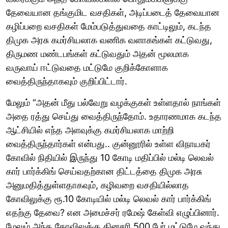
தேவையான தங்குமிட வசதிகள், அடிப்படைத் தேவையான
கழிப்பறை வசதிகள் மேம்படுத்துவதை காட்டிலும், கடந்த
திமுக அரசு கமர்சியலாக வணிக வளாகங்கள் கட்டுவது,
திருமண மண்டபங்கள் கட்டுவதும் அதன் மூலமாக
வருவாய் ஈட்டுவதை மட்டுமே குறிக்கோளாக
வைத்திருந்தாகவும் குறிப்பிட்டார்.
மேலும் “அதன் மீது பல்வேறு வழக்குகள் உள்ளதால் நாங்கள்
அதை ரத்து செய்து வைத்திருந்தோம். உதாரணமாக கடந்த
ஆட்சியில் எந்த அளவுக்கு கமர்சியலாக மாற்றி
வைத்திருந்தார்கள் என்பது.. குன்னூரில் உள்ள விநாயகர்
கோவில் நிதியில் இருந்து 10 கோடி மதிப்பில் மல்டி லெவல்
கார் பார்க்கிங் செய்வதற்கான திட்டத்தை திமுக அரசு
அனுமதித்துள்ளதாகவும், கழிவறை வசதியில்லாத
கோவிலுக்கு ரூ.10 கோடியில் மல்டி லெவல் கார் பார்க்கிங்
எதற்கு தேவை? என அமைச்சர் ரமேஷ் கேள்வி எழுப்பினார்.
மேலும் அந்த கோவிலுக்கு தினசரி 500 பேர் மட்டுமே வந்து