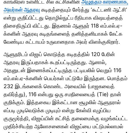
காங்கிரஸ் உள்ளிட்ட சில கட்சிகளின்
அழுத்தம் காரணமாக,
அவர்கள் ஆதரவு
கடிதத்தையும் சேர்த்து ‘கூட்டணி ஆட்சி’
என்று குறிப்பிட்டது தொழில்நுட்ப ரீதியாக விஷயத்தைத்
திசைதிருப்பி விட்டது. இதனால் ஆளுநர் 118 எம்.எல்.ஏ-
க்களின் ஆதரவு கடிதங்களைத் தனித்தனியாகக் கேட்க
வேண்டிய கட்டாயம் உருவானதாக அவர் விளக்குகிறார்.
ஆளுநரிடம் விஜய் கொடுத்த கடிதத்தில் 120 பேரின்
ஆதரவு இருப்பதாகக் கூறப்பட்டிருந்தது. ஆனால்,
அதனுடன் இணைக்கப்பட்டிருந்த பட்டியலில் வெறும் 116
எம்.எல்.ஏ-க்களின் பெயர்கள் மட்டுமே இருந்தன. மொத்தம்
232 இடங்களைக் கொண்ட அவையில் (பாஜகவைத்
தவிர்த்து), 116 என்பது ஒரு சமநிலையைத் (Tie) தான்
குறிக்கும். இத்தகைய இக்கட்டான சூழலில் ஆளுநரால்
எப்படி முடிவெடுக்க முடியும் என்று கேள்வி எழுப்பிய
குருமூர்த்தி, விஜய்யின் கட்சித் தலைமைக்கு வழங்கப்பட்ட
முதிர்ச்சியற்ற ஆலோசனைகள் விஜய்யை மட்டுமல்லாமல்