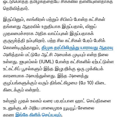
ஒட்டுமொத்த தமிழகத்தையே சிக்கலில் தள்ளியுள்ளதாகத்
தெரிவித்தார்.
இருப்பினும், காங்கிரஸ் மற்றும் சிபிஎம் போன்ற கட்சிகள்
தங்களது ஆதரவில் உறுதியாக இருப்பதால், விஜய்
முதலமைச்சராக அதிக வாய்ப்புகள் இருப்பதாகக்
குருமூர்த்தி நம்புகிறார். மற்ற சில கட்சிகள் பேரம் பேசிக்
கொண்டிருந்தாலும்,
திமுக தரப்பிலிருந்து யாராவது ஆதரவு
அளித்தால் மட்டுமே ஆட்சி அமைக்க முடியும் என்ற நிலை
உள்ளது. ஐயுஎம்எல் (IUML) போன்ற கட்சிகளில் ஏற்பட்டுள்ள
உட்கட்சிப் பூசல்களும் இந்த இழுபறிக்கு ஒரு முக்கியக்
காரணமாக அமைந்துள்ளது. இந்த அனைத்து
குழப்பங்களுக்கும் வரும் திங்கட்கிழமை (மே 10) விடை
கிடைக்கும் என்றார்.
உள்ளூர் முதல் உலகம் வரை பரபரப்பான ஹாட் செய்திகளை
உடனுக்குடன் அறிய மாலைமுரசு யூடியூப் சேனலை
காண
இங்கே கிளிக் செய்யவும்
.