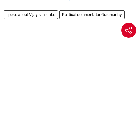
spoke about Vijay's mistake
Political commentator Gurumurthy