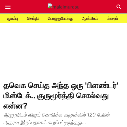
முகப்பு
செய்தி
பொழுதுபோக்கு
ஆன்மிகம்
க்ரைம்
தவெக செய்த அந்த ஒரு 'பிளண்டர்'
மிஸ்டேக்.. குருமூர்த்தி சொல்வது
என்ன?
ஆளுநரிடம் விஜய் கொடுத்த கடிதத்தில் 120 பேரின்
ஆதரவு இருப்பதாகக் கூறப்பட்டிருந்தது...