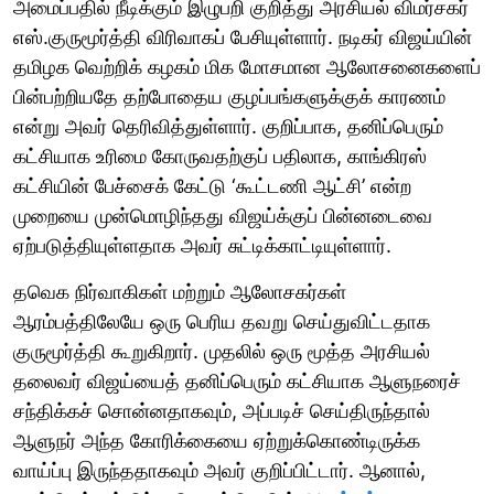
அமைப்பதில் நீடிக்கும் இழுபறி குறித்து அரசியல் விமர்சகர்
எஸ்.குருமூர்த்தி விரிவாகப் பேசியுள்ளார். நடிகர் விஜய்யின்
தமிழக வெற்றிக் கழகம் மிக மோசமான ஆலோசனைகளைப்
பின்பற்றியதே தற்போதைய குழப்பங்களுக்குக் காரணம்
என்று அவர் தெரிவித்துள்ளார். குறிப்பாக, தனிப்பெரும்
கட்சியாக உரிமை கோருவதற்குப் பதிலாக, காங்கிரஸ்
கட்சியின் பேச்சைக் கேட்டு ‘கூட்டணி ஆட்சி’ என்ற
முறையை முன்மொழிந்தது விஜய்க்குப் பின்னடைவை
ஏற்படுத்தியுள்ளதாக அவர் சுட்டிக்காட்டியுள்ளார்.
தவெக நிர்வாகிகள் மற்றும் ஆலோசகர்கள்
ஆரம்பத்திலேயே ஒரு பெரிய தவறு செய்துவிட்டதாக
குருமூர்த்தி கூறுகிறார். முதலில் ஒரு மூத்த அரசியல்
தலைவர் விஜய்யைத் தனிப்பெரும் கட்சியாக ஆளுநரைச்
சந்திக்கச் சொன்னதாகவும், அப்படிச் செய்திருந்தால்
ஆளுநர் அந்த கோரிக்கையை ஏற்றுக்கொண்டிருக்க
வாய்ப்பு இருந்ததாகவும் அவர் குறிப்பிட்டார். ஆனால்,