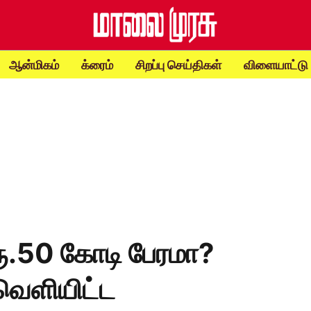
ஆன்மிகம்
க்ரைம்
சிறப்பு செய்திகள்
விளையாட்டு
ரூ.50 கோடி பேரமா?
வெளியிட்ட