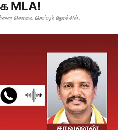
ெக MLA!
ன்னை கொலை செய்யும் நோக்கில்..