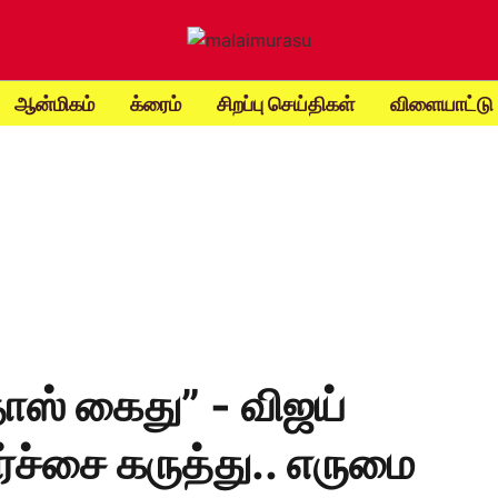
ஆன்மிகம்
க்ரைம்
சிறப்பு செய்திகள்
விளையாட்டு
ிதாஸ் கைது” - விஜய்
ர்ச்சை கருத்து.. எருமை