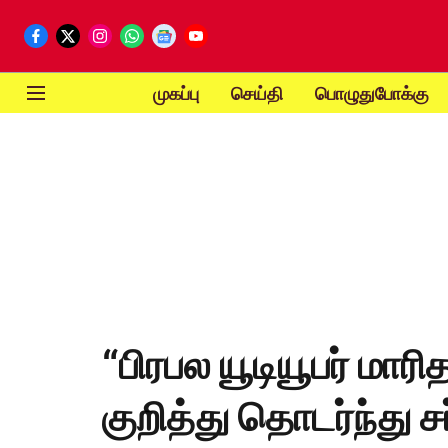
முகப்பு
செய்தி
பொழுதுபோக்கு
“பிரபல யூடியூபர் மார
குறித்து தொடர்ந்து ச