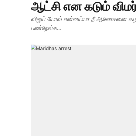
ஆட்சி என கடும் விமர்
விஜய் யோவ் என்னய்யா நீ ஆலோசனை வழங்க
பண்றேங்க…