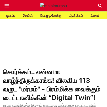
முகப்பு
செய்தி
பொழுதுபோக்கு
ஆன்மிகம்
க்ரைம்
சொர்க்கம்.. என்னமா
வாழ்ந்திருக்காங்க! விலகிய 113
வருட "மர்மம்" - பிரம்மிக்க வைக்கும்
டைட்டானிக்கின் “Digital Twin”!
உலக புகழ்பெற்ற பெரும் சொகுசு கப்பலான டைட்டானிக்