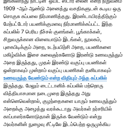
இங்கிலாந்து நாட்டின் ‘ஒயிட் ஸ்டார் லைன்’ என்ற நிறுவனம்
1909 -ஆம் ஆண்டு அனைத்து வசதிகளுடன் கூடிய ஒரு
சொகுசு கப்பலை நிர்மாணித்தது. இரண்டாயிரத்திற்கும்
மேற்பட்டோர் பயணிக்குமளவு நிர்மாணிக்கப்பட்ட இந்த
கப்பலில் 7 பெரிய நீச்சல் குளங்கள். பூங்காக்கள்,
சிறுவருக்கான விளையாடும் இடங்கள், நூலகம்,
புகைபிடிக்கும் அறை, உடற்பயிற்சி அறை, பயணிகளை
மகிழ்விக்க இசை கலைஞர்களோடு இரண்டு உணவருந்தும்
அறை இருந்தது, முதல் இரண்டு வகுப்பு பயணிகள்
ஒன்றாகவும் முன்றாம் வகுப்பு பயணிகள் தனியாகவும்
உணவருந்த வேண்டும் என்ற விதியும் அந்த கப்பலில்
இருந்தது. மேலும் டைட்டானிக் கப்பலில் மற்றொரு
வித்தியாசமான நடைமுறை இருந்தது அது
என்னெவென்றால், குழந்தைகளை யாரும் உணவருந்தும்
அறைக்கு அழைத்து வரக்கூடாது அவர்கள் நர்சரியில்
காப்பாளர்களோடுதான் இருக்க வேண்டும் என்று
அவர்களின் நுழைவு சீட்டிலே இடம்பெற்ற ஒருமுக்கிய