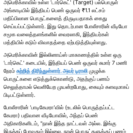
அமெரிக்காவில் உள்ள 'டார்கெட்' (Target) பல்பொருள்
அங்காடியில் இந்தியப் பெண் ஒருவர் ₹1.1 லட்சம்
மதிப்பிலான பொருட்களைத் திருடியதாகக் கைது
செய்யப்பட்டுள்ளார். இது தொடர்பான போலீசாரின் வீடியோ
சமூக வலைத்தளங்களில் வைரலாகி, இந்தியர்கள்
மத்தியில் கடும் விவாதத்தை ஏற்படுத்தியுள்ளது.
அமெரிக்காவின் இல்லினாய்ஸ் மாகாணத்தில் உள்ள ஒரு
'டார்கெட்' கடையில், இந்தியப் பெண் ஒருவர் சுமார் 7 மணி
நேரம்
சுற்றித் திரிந்துள்ளார். அவர் டிராலி
முழுக்க
பொருட்களை எடுத்துக்கொண்டு, அதற்குப் பணம்
செலுத்தாமல் வெளியேற முயன்றபோது, கையும் களவுமாகப்
பிடிபட்டுள்ளார்.
போலீசாரின் 'பாடிகேமரா'வில் (உடலில் பொருத்தப்பட்ட
கேமரா) பதிவான வீடியோவில், அந்தப் பெண்
அதிகாரிகளிடம், "நான் இந்த நாட்டவள் அல்ல. இங்கு
இருக்கப் போவதும் இல்லை. நான் பொருட்களுக்குப் பணம்