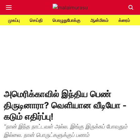
முகப்பு
செய்தி
பொழுதுபோக்கு
ஆன்மிகம்
க்ரைம்
அமெரிக்காவில் இந்திய பெண்
திருடினாரா? வெளியான வீடியோ -
கடும் எதிர்ப்பு!
"நான் இந்த நாட்டவள் அல்ல. இங்கு இருக்கப் போவதும்
இல்லை. நான் பொருட்களுக்குப் பணம்