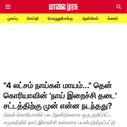
முகப்பு
செய்தி
பொழுதுபோக்கு
ஆன்மிகம்
க்ரைம்
"4 லட்சம் நாய்கள் மாயம்..." தென்
கொரியாவின் 'நாய் இறைச்சி தடை'
சட்டத்திற்கு முன் என்ன நடந்தது?
தென் கொரியாவில் பல ஆண்டுகளாக ஒரு குறிப்பிட்ட
சமூகத்தில் நாய் இறைச்சி உணவாக பயன்படுத்தப்பட்டு