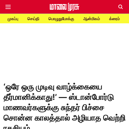
முகப்பு
செய்தி
பொழுதுபோக்கு
ஆன்மிகம்
க்ரைம்
‘ஒரே ஒரு முடிவு வாழ்க்கையை
தீர்மானிக்காது!’ — ஸ்டான்போர்டு
மாணவர்களுக்கு சுந்தர் பிச்சை
சொன்ன காலத்தால் அழியாத வெற்றி
ரகசியம்