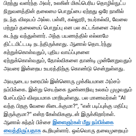
பிறந்து வளர்ந்த அவர், உலகின் மிகப்பெரிய தொழில்நுட்ப
நிறுவனத்தின் தலைமை பொறுப்பை ஏற்றது ஒரே நாளில்
நடந்த விஷயம் அல்ல. பள்ளி, கல்லூரி, உயர்கல்வி, வேலை
மற்றும் தலைமைப் பொறுப்பு என பல கட்டங்களை அவர்
கடந்து வந்துள்ளார். அந்த பயணத்தில் எல்லாமே
திட்டமிட்டபடி நடந்திருக்காது. ஆனால் தொடர்ந்து
கற்றுக்கொள்வதும், புதிய வாய்ப்புகளை
ஏற்றுக்கொள்வதும், தோல்விகளை தாண்டி முன்னேறுவதும்
அவரை இன்றைய உயரத்திற்கு கொண்டு சென்றுள்ளது.
அவருடைய உரையில் இன்னொரு முக்கியமான அம்சம்
நம்பிக்கை. இன்று செயற்கை நுண்ணறிவு உலகம் முழுவதும்
பேசப்படும் விஷயமாக மாறியுள்ளது. பல மாணவர்கள் "AI
வந்த பிறகு வேலை கிடைக்குமா?", "என் படிப்புக்கு மதிப்பு
இருக்குமா?" என்ற கேள்விகளுடன் இருக்கிறார்கள்.
ஆனால் சுந்தர் பிச்சை
இளைஞர்கள் மீது நம்பிக்கை
வைத்திருப்பதாக
கூறியுள்ளார். ஒவ்வொரு தலைமுறையும்