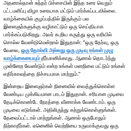
அதனால்தான் சுந்தர் பிச்சையின் இந்த உரை வெறும்
பட்டமளிப்பு விழா உரையாக மட்டும் பார்க்கப்படவில்லை.
வாழ்க்கையில் குழப்பத்தில் இருக்கும் பல
இளைஞர்களுக்கு வழிகாட்டும் ஒரு செய்தியாக
பார்க்கப்படுகிறது. அவர் கூறிய கருத்து ஒரு வரியில்
சொல்ல வேண்டுமென்றால் இதுதான்: "ஒரு தேர்வு, ஒரு
வேலை,
ஒரு தோல்வி அல்லது ஒரு முடிவு உங்கள் முழு
வாழ்க்கையையும்
தீர்மானிக்காது. ஆனால் தொடர்ந்து
முன்னேற வேண்டும் என்ற உங்கள் மனநிலை மட்டும் உங்கள்
எதிர்காலத்தை நிச்சயமாக மாற்றும்."
இன்றைய இளைஞர்கள் நினைவில் வைத்துக்கொள்ள
வேண்டிய முக்கியமான பாடம் இதுதான். சரியான முடிவை
தேடிக்கொண்டே நேரத்தை வீணாக்க வேண்டாம். ஒரு
முடிவை எடுங்கள். அதிலிருந்து கற்றுக்கொள்ளுங்கள்.
தேவைப்பட்டால் மாற்றுங்கள். ஆனால் ஒருபோதும்
நிற்காதீர்கள். ஏனெனில் வெற்றியை உருவாக்குவது ஒரு