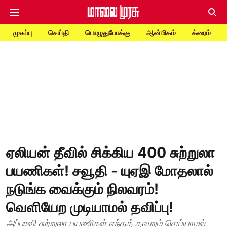
முகப்பு
செய்தி
பொழுதுபோக்கு
ஆன்மிகம்
க்ரைம்
ஏலியன் தீவில் சிக்கிய 400 சுற்றுலா
பயணிகள்! சவூதி - யுஏஇ மோதலால்
நடுங்க வைக்கும் நிலவரம்!
வெளியேற முடியாமல் தவிப்பு!
அப்பாவி சுற்றுலா பயணிகள் எந்தத் தவறும் செய்யாமல்