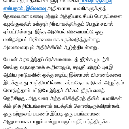
சோகோத்ரா தீவில் உள்ளூர் வளங்கள்
மிகவும் குறைவு
என்பதால், இவ்வளவு
அதிகமான பயணிகளுக்குத்
தேவையான உணவு மற்றும் அத்தியாவசியப் பொருட்களை
வழங்குவதில் உள்ளூர் நிர்வாகத்திற்கும் பெரும் சவால்
ஏற்பட்டுள்ளது. இந்த அரசியல் விளையாட்டு ஒரு
மனிதநேயப் பிரச்சனையாக உருவெடுத்துள்ளது
அனைவரையும் அதிர்ச்சியில் ஆழ்த்தியுள்ளது.
யேமன் அரசு இந்தப் பிரச்சனையைத் தீர்க்க முயற்சி
செய்து வருவதாகக் கூறினாலும், சவூதி மற்றும் யுஏஇ
ஆகிய நாடுகளின் ஒத்துழைப்பு இல்லாமல் விமானங்களை
இயக்குவது சாத்தியமில்லை. சர்வதேச நாடுகள் அழுத்தம்
கொடுத்தால் மட்டுமே இந்தச் சிக்கல் தீரும் எனத்
தெரிகிறது. அதுவரை அந்த விசித்திரத் தீவில் பயணிகள்
திக் திக் நிமிடங்களைக் கடத்திக் கொண்டிருக்கிறார்கள்.
ஒரு சுற்றுலாப் பயணம் இப்படி ஒரு பயங்கரமான
அனுபவமாக மாறும் என்று யாரும் எதிர்பார்த்திருக்க