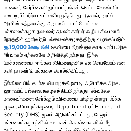
மாணவர் சேர்க்கையிலும் மாற்றங்கள் செய்ய வேண்டும்
என டிரம்ப் நிர்வாகம் வலியுறுத்தியது.ஆனால், டிரம்ப்
அரசின் உத்தரவுக்கு அடிபணிய மாட்டோம் என
பல்கலைக்கழக தலைவர் ஆலன் கார்பர் கூறிய சில மணி
நேரத்தில் ஹார்வர்டு பல்கலைக்கழகத்திற்கு வழங்கப்படும்
ரூ.19,000 கோடி நிதி
உதவியை நிறுத்துவதாக டிரம்ப் அரசு
நிர்வாகம் ஏற்கனவே அறிவித்திருந்தது. இந்த
பிரச்சனையை நாங்கள் நீதிமன்றத்தில் டீல் செய்வோம் என
கூறி ஹாவர்டு பல்கலை சொல்லிவிட்டது.
இந்நிலையில் கடந்த வியாழக்கிழமை, அமெரிக்க அரசு,
ஹார்வர்ட் பல்கலைக்கழகத்திடமிருந்தது சர்வதேச
மாணவர்களை சேர்க்கும் உரிமையை பறித்துள்ளது, இந்த
முடிவு, வியாழக்கிழமை, Department of Homeland
Security (DHS) மூலம் அறிவிக்கப்பட்டது, மேலும்
பல்கலைக்கழகத்தின் வளாகக் கொள்கைகளின் மீது
அதிகமான அழுத்தத்தையும் வெளிப்படுத்தியுள்ளது.