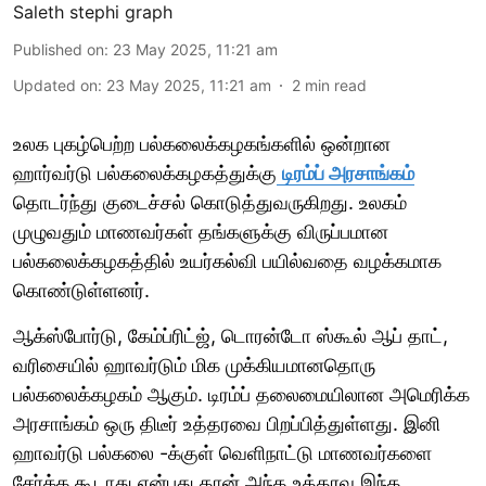
Saleth stephi graph
Published on
:
23 May 2025, 11:21 am
Updated on
:
23 May 2025, 11:21 am
2
min read
உலக புகழ்பெற்ற பல்கலைக்கழகங்களில் ஒன்றான
ஹார்வர்டு பல்கலைக்கழகத்துக்கு
டிரம்ப் அரசாங்கம்
தொடர்ந்து குடைச்சல் கொடுத்துவருகிறது. உலகம்
முழுவதும் மாணவர்கள் தங்களுக்கு விருப்பமான
பல்கலைக்கழகத்தில் உயர்கல்வி பயில்வதை வழக்கமாக
கொண்டுள்ளனர்.
ஆக்ஸ்போர்டு, கேம்ப்ரிட்ஜ், டொரன்டோ ஸ்கூல் ஆப் தாட்,
வரிசையில் ஹாவர்டும் மிக முக்கியமானதொரு
பல்கலைக்கழகம் ஆகும். டிரம்ப் தலைமையிலான அமெரிக்க
அரசாங்கம் ஒரு திடீர் உத்தரவை பிறப்பித்துள்ளது. இனி
ஹாவர்டு பல்கலை -க்குள் வெளிநாட்டு மாணவர்களை
சேர்க்க கூடாது என்பது தான் அந்த உத்தரவு.இந்த