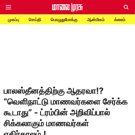
முகப்பு
செய்தி
பொழுதுபோக்கு
ஆன்மிகம்
க்ரைம்
பாலஸ்தீனத்திற்கு ஆதரவா!?
“வெளிநாட்டு மாணவர்களை சேர்க்க
கூடாது” - ட்ரம்பின் அறிவிப்பால்
சிக்கலாகும் மாணவர்கள்
எதிர்காலம்.!