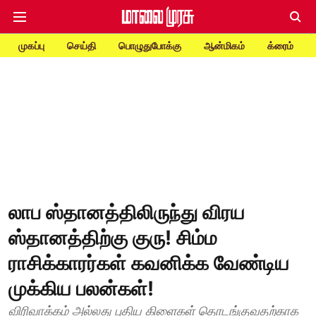
முகப்பு
செய்தி
பொழுதுபோக்கு
ஆன்மிகம்
க்ரைம்
லாப ஸ்தானத்திலிருந்து விரய
ஸ்தானத்திற்கு குரு! சிம்ம
ராசிக்காரர்கள் கவனிக்க வேண்டிய
முக்கிய பலன்கள்!
விரிவாக்கம் அல்லது புதிய கிளைகள் தொடங்குவதற்காக