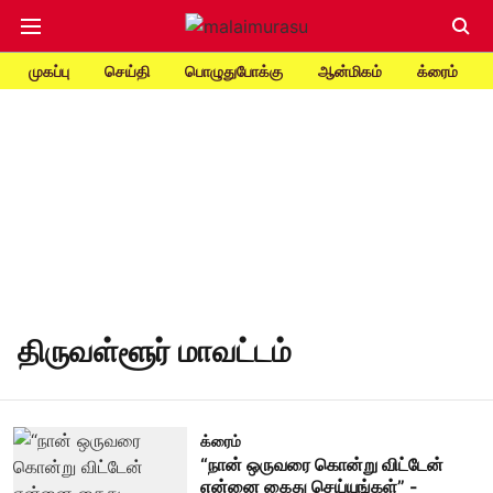
முகப்பு
செய்தி
பொழுதுபோக்கு
ஆன்மிகம்
க்ரைம்
திருவள்ளூர் மாவட்டம்
க்ரைம்
“நான் ஒருவரை கொன்று விட்டேன்
என்னை கைது செய்யுங்கள்” -