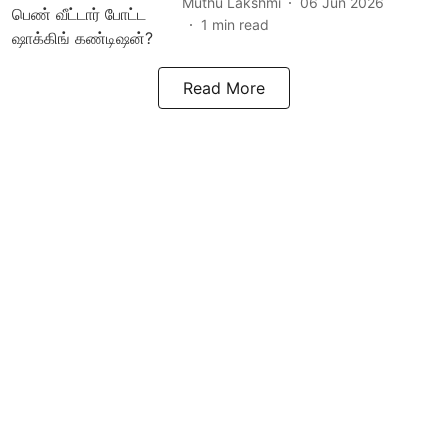
Muthu Lakshmi
06 Jun 2026
1
min read
Read More