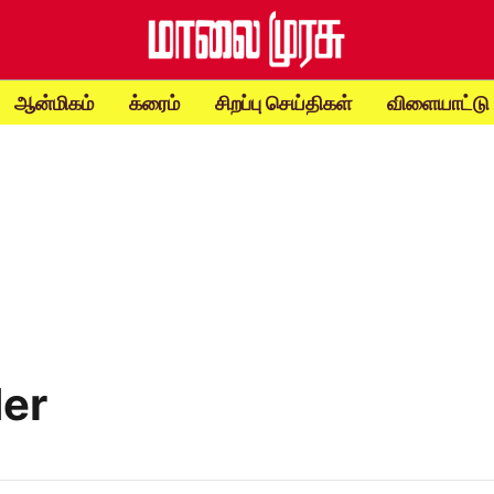
ஆன்மிகம்
க்ரைம்
சிறப்பு செய்திகள்
விளையாட்டு
er