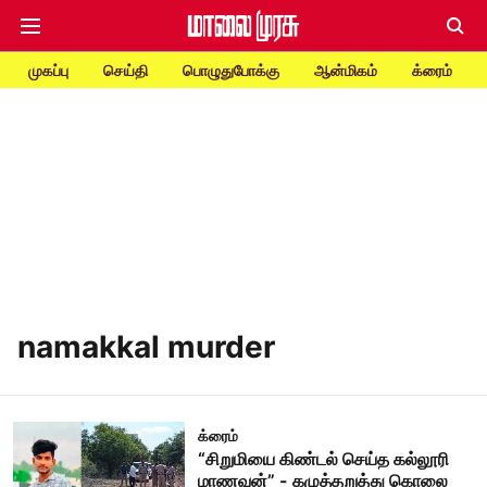
முகப்பு
செய்தி
பொழுதுபோக்கு
ஆன்மிகம்
க்ரைம்
namakkal murder
க்ரைம்
“சிறுமியை கிண்டல் செய்த கல்லூரி
மாணவன்” - கழுத்தறுத்து கொலை