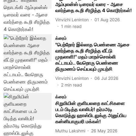
ஆம்புலன்ஸ் டிரைவர் வரை - ஆசை
வார்த்தை கூறி சீரழித்த 4 கொடூரர்கள்!
Vinvizhi Leninton
01 Aug 2026
1
min read
க்ரைம்
"பெற்றோர் இல்லாத பெண்ணை ஆசை
வார்த்தை கூறி சீரழித்த வீட்டு
முதலாளி!" மதம் மாறச்சொல்லி
கட்டாயம்.. வேறொரு பெண்ணை
திருமணம் செய்யவும் முயற்சி
Vinvizhi Leninton
06 Jul 2026
2
min read
க்ரைம்
சிறுமியின் குளியலறை காட்சிகளை
படம் பிடித்த வாலிபர்! தர்மஅடி
கொடுத்து ஹாஸ்பிடலுக்கு அனுப்பிய
கன்னியாகுமரி மக்கள்!
Muthu Lakshmi
26 May 2026