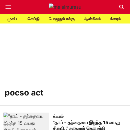
முகப்பு
செய்தி
பொழுதுபோக்கு
ஆன்மிகம்
க்ரைம்
pocso act
க்ரைம்
"தாய் - தந்தையை இழந்த 15 வயது
சிறுமி.." காதலன் தொடங்கி