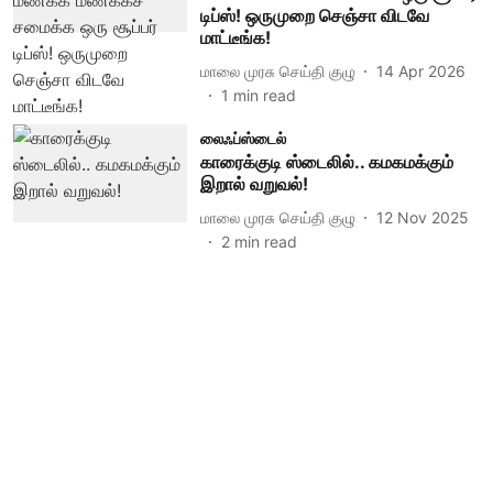
டிப்ஸ்! ஒருமுறை செஞ்சா விடவே
மாட்டீங்க!
மாலை முரசு செய்தி குழு
14 Apr 2026
1
min read
லைஃப்ஸ்டைல்
காரைக்குடி ஸ்டைலில்.. கமகமக்கும்
இறால் வறுவல்!
மாலை முரசு செய்தி குழு
12 Nov 2025
2
min read