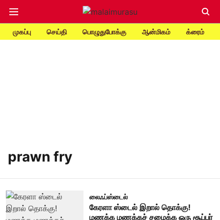
முகப்பு
செய்தி
பொழுதுபோக்கு
ஆன்மிகம்
க்ரைம்
prawn fry
லைஃப்ஸ்டைல்
கேரளா ஸ்டைல் இறால் தொக்கு!
மணக்க மணக்கச் சமைக்க ஒரு சூப்பர்