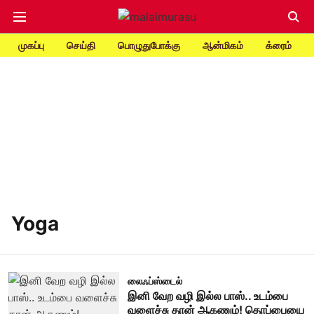
முகப்பு
செய்தி
பொழுதுபோக்கு
ஆன்மிகம்
க்ரைம்
Yoga
லைஃப்ஸ்டைல்
இனி வேற வழி இல்ல பாஸ்.. உடம்பை
வளைச்சு தான் ஆகணும்! தொப்பையை