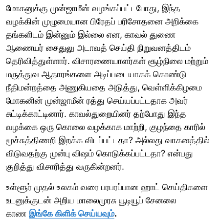
மோகனுக்கு முன்ஜாமீன் வழங்கப்பட்டபோது, ​​இந்த
வழக்கின் முழுமையான பிரேதப் பரிசோதனை அறிக்கை
தங்களிடம் இன்னும் இல்லை என, காவல் துணை
ஆணையர் சைதுலு அடாவத் செய்தி நிறுவனத்திடம்
தெரிவித்துள்ளார். விசாரணையாளர்கள் சூழ்நிலை மற்றும்
மருத்துவ ஆதாரங்களை அடிப்படையாகக் கொண்டு
நீதிமன்றத்தை அணுகியதை அடுத்து, வெள்ளிக்கிழமை
மோகனின் முன்ஜாமீன் ரத்து செய்யப்பட்டதாக அவர்
சுட்டிக்காட்டினார். காவல்துறையினர் தற்போது இந்த
வழக்கை ஒரு கொலை வழக்காக மாற்றி, குழந்தை காரில்
மூச்சுத்திணறி இறக்க விடப்பட்டதா? அல்லது வாகனத்தில்
விடுவதற்கு முன்பு விஷம் கொடுக்கப்பட்டதா? என்பது
குறித்து விசாரித்து வருகின்றனர்.
உள்ளூர் முதல் உலகம் வரை பரபரப்பான ஹாட் செய்திகளை
உடனுக்குடன் அறிய மாலைமுரசு யூடியூப் சேனலை
காண
இங்கே கிளிக் செய்யவும்
.