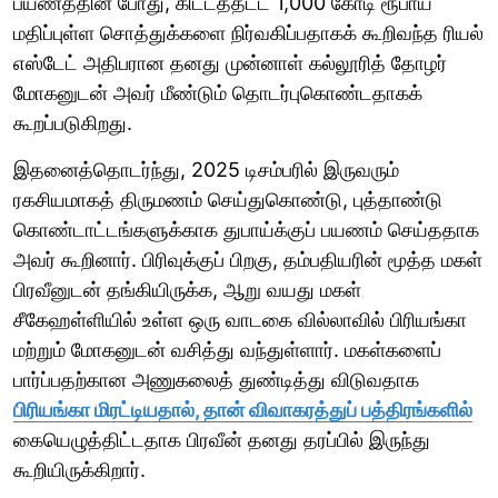
பயணத்தின் போது, ​​கிட்டத்தட்ட 1,000 கோடி ரூபாய்
மதிப்புள்ள சொத்துக்களை நிர்வகிப்பதாகக் கூறிவந்த ரியல்
எஸ்டேட் அதிபரான தனது முன்னாள் கல்லூரித் தோழர்
மோகனுடன் அவர் மீண்டும் தொடர்புகொண்டதாகக்
கூறப்படுகிறது.
இதனைத்தொடர்ந்து, 2025 டிசம்பரில் இருவரும்
ரகசியமாகத் திருமணம் செய்துகொண்டு, புத்தாண்டு
கொண்டாட்டங்களுக்காக துபாய்க்குப் பயணம் செய்ததாக
அவர் கூறினார். பிரிவுக்குப் பிறகு, தம்பதியரின் மூத்த மகள்
பிரவீனுடன் தங்கியிருக்க, ஆறு வயது மகள்
சீகேஹள்ளியில் உள்ள ஒரு வாடகை வில்லாவில் பிரியங்கா
மற்றும் மோகனுடன் வசித்து வந்துள்ளார். மகள்களைப்
பார்ப்பதற்கான அணுகலைத் துண்டித்து விடுவதாக
பிரியங்கா மிரட்டியதால், தான் விவாகரத்துப் பத்திரங்களில்
கையெழுத்திட்டதாக பிரவீன் தனது தரப்பில் இருந்து
கூறியிருக்கிறார்.