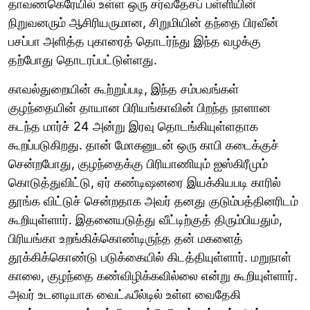
தாவணகெரேயில் உள்ள ஒரு சர்வதேசப் பள்ளியின்
நிறுவனரும் ஆசிரியருமான, சிறுமியின் தந்தை பிரவீன்
பசப்பா அளித்த புகாரைத் தொடர்ந்து இந்த வழக்கு
தற்போது தொடரப்பட்டுள்ளது.
காவல்துறையின் கூற்றுப்படி, இந்த சம்பவங்கள்
குழந்தையின் தாயான பிரியங்காவின் பிறந்த நாளான
கடந்த மார்ச் 24 அன்று இரவு தொடங்கியுள்ளதாக
கூறப்படுகிறது. தான் மோகனுடன் ஒரு காபி கடைக்குச்
சென்றபோது, ​​குழந்தைக்கு பிரியாணியும் ஐஸ்கிரீமும்
கொடுத்துவிட்டு, ஏர் கண்டிஷனரை இயக்கியபடி காரில்
தூங்க விட்டுச் சென்றதாக அவர் தனது குடும்பத்தினரிடம்
கூறியுள்ளார். இதனையடுத்து வீட்டிற்குத் திரும்பியதும்,
பிரியங்கா உறங்கிக்கொண்டிருந்த தன் மகளைத்
தூக்கிக்கொண்டு படுக்கையில் கிடத்தியுள்ளார். மறுநாள்
காலை, குழந்தை கண்விழிக்கவில்லை என்று கூறியுள்ளார்.
அவர் உடனடியாக வைட்ஃபீல்டில் உள்ள வைதேகி