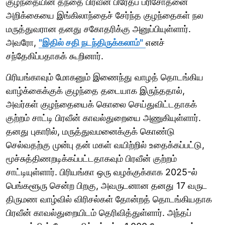
குழந்தையின் தந்தை பிரவீன் பிரேதப் பரிசோதனை
அறிக்கையை இங்கிலாந்தைச் சேர்ந்த குழந்தைகள் நல
மருத்துவரான தனது சகோதரிக்கு அனுப்பியுள்ளார்.
அவரோ,
"இதில் சதி நடந்திருக்கலாம்"
எனச்
சந்தேகிப்பதாகக் கூறினார்.
பிரியங்காவும் மோகனும் இணைந்து வாழத் தொடங்கிய
வாழ்க்கைக்குக் குழந்தை தடையாக இருந்ததால்,
அவர்கள் குழந்தையைக் கொலை செய்துவிட்டதாகக்
குற்றம் சாட்டி பிரவீன் காவல்துறையை அணுகியுள்ளார்.
தனது புகாரில், மருத்துவமனைக்குக் கொண்டு
செல்வதற்கு முன்பு தன் மகள் வயிற்றில் உதைக்கப்பட்டு,
மூச்சுத்திணறடிக்கப்பட்டதாகவும் பிரவீன் குற்றம்
சாட்டியுள்ளார். பிரியங்கா ஒரு வழக்குக்காக 2025-ல்
பெங்களூரு சென்ற பிறகு, அவருடனான தனது 17 வருட
திருமண வாழ்வில் விரிசல்கள் தோன்றத் தொடங்கியதாக
பிரவீன் காவல்துறையிடம் தெரிவித்துள்ளார். அந்தப்