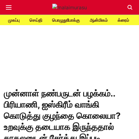
முகப்பு
செய்தி
பொழுதுபோக்கு
ஆன்மிகம்
க்ரைம்
முன்னாள் நண்பருடன் பழக்கம்..
பிரியாணி, ஐஸ்கிரீம் வாங்கி
கொடுத்து குழந்தை கொலையா?
உறவுக்கு தடையாக இருந்ததால்
காதலனுடன் சேர்த்து இப்படி