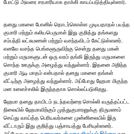
போட்டு அவரை சரமாரியாக தாக்கி காயப்படுத்தியுள்ளார்.
தனது மகளை போனில் தொடர்கொள்ள முடியதாதல் பயந்த
குமாரி மற்றும் கலியபெருமாள் இது குறித்து தங்களது
சம்பந்தி லட்சுமணன் மற்றும் வசந்தவிடம் கேட்டுள்ளனர்.
எனவே வசந்த பெங்களூருவிற்கு சென்று தனது மகன்
மற்றும் மருமகளுடன் ஒரு வரம் தங்கி இருந்து மருமகளை
சொந்த ஊருக்கு அழைத்து வந்துள்ளார். இதனை அறிந்த
குமாரி ஆடி மாதம் என்பதால் தனது மகளை தங்கள்
வீட்டிற்கு அழைத்து வந்துள்ளார். அப்போது ஹேமா மிகுந்த
மன உளைச்சலில் இருந்ததாக சொல்லப்படுகிறது.
ஹேமா தனது தாயிடம் நடந்தவற்றை சொல்லி வருத்தப்பட்ட
நிலையில் ஹேமாவிற்கும் முத்துகுமாரனுக்கு திருமணம்
செய்து வாய்த்த பெரியவர்களை முன்னிலையில் இரு
வீட்டாரும் இது குறித்து பஞ்சாயத்து பேசியுள்ளனர்.
அப்போது தனது
கணவனுடன் வாழ விருப்பம் இல்லை
என