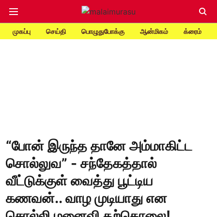
முகப்பு
செய்தி
பொழுதுபோக்கு
ஆன்மிகம்
க்ரைம்
“போன் இருந்த தானே அம்மாகிட்ட
சொல்லுவ” - சந்தேகத்தால்
வீட்டுக்குள் வைத்து பூட்டிய
கணவன்.. வாழ முடியாது என
சொல்லி மனைவி தற்கொலை!