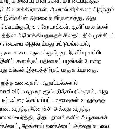
றும் இனிப்பு பானங்கள். மாரடைப்புக்குக்
ும் நினைக்கிறார்கள், ஆனால் சர்க்கரை அதற்கும்
் இன்சுலின் அளவைச் சீர்குலைத்து, அது
் தொடங்குகிறது. சோடாக்கள், குளிர்பானங்கள்
தயத்தின் ஆரோக்கியத்தைச் சிதைப்பதில் முக்கியப்
ல் எடையை அதிகரிப்பது மட்டுமல்லாமல்,
ம் தடைகளை உருவாக்குகிறது. இனிப்பு சாப்பிட
னிப்புகளுக்குப் பதிலாகப் பழங்கள் போன்ற
ு உங்கள் இதயத்திற்குப் பாதுகாப்பானது.
றுத்த உணவுகள். ஹோட்டல்களில்
ined oil) பலமுறை சூடுபடுத்தப்படுவதால், அது
டீப் ஃப்ரை செய்யப்பட்ட உணவுகள் உடலுக்குத்
ன. வறுத்த இறைச்சி அல்லது வறுத்த
்ராலை உயர்த்தி, இதய நாளங்களில் அழுக்கைச்
ல்லெண்ணெய், தேங்காய் எண்ணெய் அல்லது கடலை