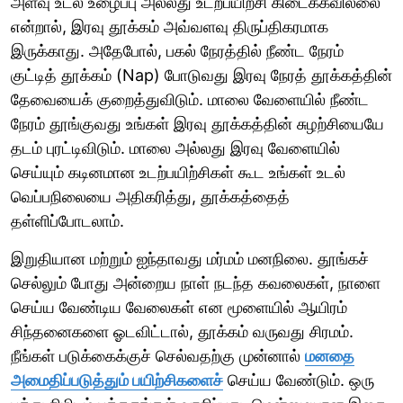
அளவு உடல் உழைப்பு அல்லது உடற்பயிற்சி கிடைக்கவில்லை
என்றால், இரவு தூக்கம் அவ்வளவு திருப்திகரமாக
இருக்காது. அதேபோல், பகல் நேரத்தில் நீண்ட நேரம்
குட்டித் தூக்கம் (Nap) போடுவது இரவு நேரத் தூக்கத்தின்
தேவையைக் குறைத்துவிடும். மாலை வேளையில் நீண்ட
நேரம் தூங்குவது உங்கள் இரவு தூக்கத்தின் சுழற்சியையே
தடம் புரட்டிவிடும். மாலை அல்லது இரவு வேளையில்
செய்யும் கடினமான உடற்பயிற்சிகள் கூட உங்கள் உடல்
வெப்பநிலையை அதிகரித்து, தூக்கத்தைத்
தள்ளிப்போடலாம்.
இறுதியான மற்றும் ஐந்தாவது மர்மம் மனநிலை. தூங்கச்
செல்லும் போது அன்றைய நாள் நடந்த கவலைகள், நாளை
செய்ய வேண்டிய வேலைகள் என மூளையில் ஆயிரம்
சிந்தனைகளை ஓடவிட்டால், தூக்கம் வருவது சிரமம்.
நீங்கள் படுக்கைக்குச் செல்வதற்கு முன்னால்
மனதை
அமைதிப்படுத்தும் பயிற்சிகளைச்
செய்ய வேண்டும். ஒரு