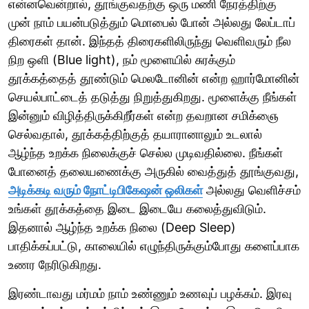
என்னவென்றால், தூங்குவதற்கு ஒரு மணி நேரத்திற்கு
முன் நாம் பயன்படுத்தும் மொபைல் போன் அல்லது லேப்டாப்
திரைகள் தான். இந்தத் திரைகளிலிருந்து வெளிவரும் நீல
நிற ஒளி (Blue light), நம் மூளையில் சுரக்கும்
தூக்கத்தைத் தூண்டும் மெலடோனின் என்ற ஹார்மோனின்
செயல்பாட்டைத் தடுத்து நிறுத்துகிறது. மூளைக்கு நீங்கள்
இன்னும் விழித்திருக்கிறீர்கள் என்ற தவறான சமிக்ஞை
செல்வதால், தூக்கத்திற்குத் தயாரானாலும் உடலால்
ஆழ்ந்த உறக்க நிலைக்குச் செல்ல முடிவதில்லை. நீங்கள்
போனைத் தலையணைக்கு அருகில் வைத்துத் தூங்குவது,
அடிக்கடி வரும் நோட்டிபிகேஷன் ஒலிகள்
அல்லது வெளிச்சம்
உங்கள் தூக்கத்தை இடை இடையே கலைத்துவிடும்.
இதனால் ஆழ்ந்த உறக்க நிலை (Deep Sleep)
பாதிக்கப்பட்டு, காலையில் எழுந்திருக்கும்போது களைப்பாக
உணர நேரிடுகிறது.
இரண்டாவது மர்மம் நாம் உண்ணும் உணவுப் பழக்கம். இரவு