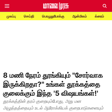
முகப்பு
செய்தி
பொழுதுபோக்கு
ஆன்மிகம்
க்ரைம்
8 மணி நேரம் தூங்கியும் "சோர்வாக
இருக்கிறதா?" உங்கள் தூக்கத்தை
குலைக்கும் இந்த '5 விஷயங்கள்!'
தூக்கத்தின் தரம் குறையும்போது, அது மன
அழுத்தத்தையும் உடல் ஆரோக்கியக் குறைபாடுகளையும்