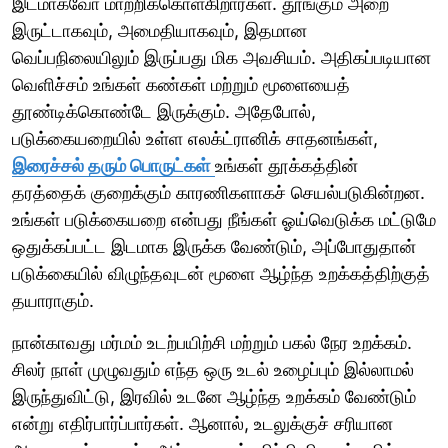
இடமாகவோ மாற்றிக்கொள்கிறார்கள். தூங்கும் அறை
இருட்டாகவும், அமைதியாகவும், இதமான
வெப்பநிலையிலும் இருப்பது மிக அவசியம். அதிகப்படியான
வெளிச்சம் உங்கள் கண்கள் மற்றும் மூளையைத்
தூண்டிக்கொண்டே இருக்கும். அதேபோல்,
படுக்கையறையில் உள்ள எலக்ட்ரானிக் சாதனங்கள்,
இரைச்சல் தரும் பொருட்கள்
உங்கள் தூக்கத்தின்
தரத்தைக் குறைக்கும் காரணிகளாகச் செயல்படுகின்றன.
உங்கள் படுக்கையறை என்பது நீங்கள் ஓய்வெடுக்க மட்டுமே
ஒதுக்கப்பட்ட இடமாக இருக்க வேண்டும், அப்போதுதான்
படுக்கையில் விழுந்தவுடன் மூளை ஆழ்ந்த உறக்கத்திற்குத்
தயாராகும்.
நான்காவது மர்மம் உடற்பயிற்சி மற்றும் பகல் நேர உறக்கம்.
சிலர் நாள் முழுவதும் எந்த ஒரு உடல் உழைப்பும் இல்லாமல்
இருந்துவிட்டு, இரவில் உடனே ஆழ்ந்த உறக்கம் வேண்டும்
என்று எதிர்பார்ப்பார்கள். ஆனால், உடலுக்குச் சரியான