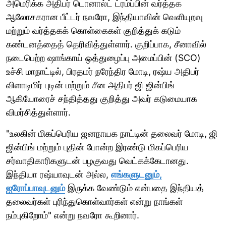
அமெரிக்க அதிபர் டொனால்ட் ட்ரம்ப்பின் வர்த்தக
ஆலோசகரான பீட்டர் நவரோ, இந்தியாவின் வெளியுறவு
மற்றும் வர்த்தகக் கொள்கைகள் குறித்துக் கடும்
கண்டனத்தைத் தெரிவித்துள்ளார். குறிப்பாக, சீனாவில்
நடைபெற்ற ஷாங்காய் ஒத்துழைப்பு அமைப்பின் (SCO)
உச்சி மாநாட்டில், பிரதமர் நரேந்திர மோடி, ரஷ்ய அதிபர்
விளாடிமிர் புடின் மற்றும் சீன அதிபர் ஜி ஜின்பிங்
ஆகியோரைச் சந்தித்தது குறித்து அவர் கடுமையாக
விமர்சித்துள்ளார்.
"உலகின் மிகப்பெரிய ஜனநாயக நாட்டின் தலைவர் மோடி, ஜி
ஜின்பிங் மற்றும் புதின் போன்ற இரண்டு மிகப்பெரிய
சர்வாதிகாரிகளுடன் பழகுவது வெட்கக்கேடானது.
இந்தியா ரஷ்யாவுடன் அல்ல,
எங்களுடனும்,
ஐரோப்பாவுடனும்
இருக்க வேண்டும் என்பதை இந்தியத்
தலைவர்கள் புரிந்துகொள்வார்கள் என்று நாங்கள்
நம்புகிறோம்" என்று நவரோ கூறினார்.