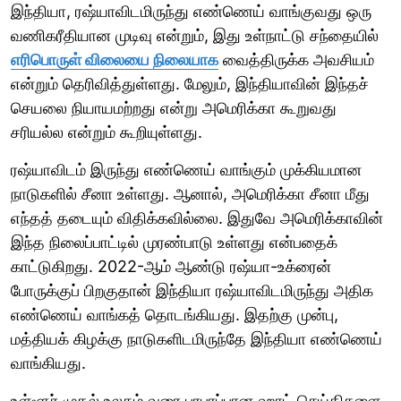
இந்தியா, ரஷ்யாவிடமிருந்து எண்ணெய் வாங்குவது ஒரு
வணிகரீதியான முடிவு என்றும், இது உள்நாட்டு சந்தையில்
எரிபொருள் விலையை நிலையாக
வைத்திருக்க அவசியம்
என்றும் தெரிவித்துள்ளது. மேலும், இந்தியாவின் இந்தச்
செயலை நியாயமற்றது என்று அமெரிக்கா கூறுவது
சரியல்ல என்றும் கூறியுள்ளது.
ரஷ்யாவிடம் இருந்து எண்ணெய் வாங்கும் முக்கியமான
நாடுகளில் சீனா உள்ளது. ஆனால், அமெரிக்கா சீனா மீது
எந்தத் தடையும் விதிக்கவில்லை. இதுவே அமெரிக்காவின்
இந்த நிலைப்பாட்டில் முரண்பாடு உள்ளது என்பதைக்
காட்டுகிறது. 2022-ஆம் ஆண்டு ரஷ்யா-உக்ரைன்
போருக்குப் பிறகுதான் இந்தியா ரஷ்யாவிடமிருந்து அதிக
எண்ணெய் வாங்கத் தொடங்கியது. இதற்கு முன்பு,
மத்தியக் கிழக்கு நாடுகளிடமிருந்தே இந்தியா எண்ணெய்
வாங்கியது.
உள்ளூர் முதல் உலகம் வரை பரபரப்பான ஹாட் செய்திகளை