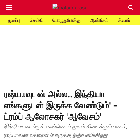
முகப்பு
செய்தி
பொழுதுபோக்கு
ஆன்மிகம்
க்ரைம்
ரஷ்யாவுடன் அல்ல.. இந்தியா
எங்களுடன் இருக்க வேண்டும்' -
ட்ரம்ப் ஆலோசகர் 'ஆவேசம்'
இந்தியா வாங்கும் எண்ணெய் மூலம் கிடைக்கும் பணம்,
ரஷ்யாவின் உக்ரைன் போருக்கு நிதியளிக்கிறது