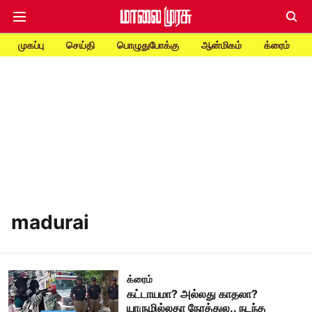
முகப்பு
செய்தி
பொழுதுபோக்கு
ஆன்மிகம்
க்ரைம்
madurai
க்ரைம்
கட்டாயமா? அல்லது காதலா?
யாருமில்லதா நேரத்துல.. நடந்த