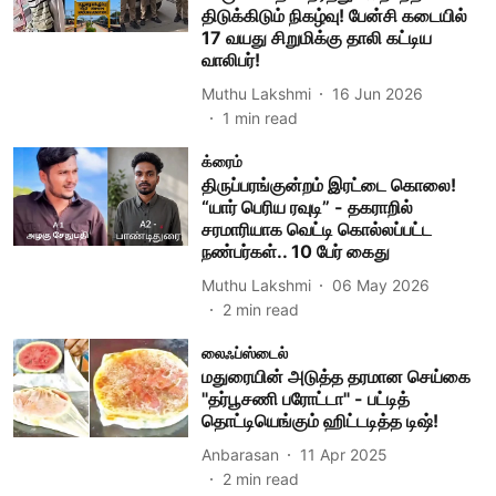
திடுக்கிடும் நிகழ்வு! பேன்சி கடையில்
17 வயது சிறுமிக்கு தாலி கட்டிய
வாலிபர்!
Muthu Lakshmi
16 Jun 2026
1
min read
க்ரைம்
திருப்பரங்குன்றம் இரட்டை கொலை!
“யார் பெரிய ரவுடி” - தகராறில்
சரமாரியாக வெட்டி கொல்லப்பட்ட
நண்பர்கள்.. 10 பேர் கைது
Muthu Lakshmi
06 May 2026
2
min read
லைஃப்ஸ்டைல்
மதுரையின் அடுத்த தரமான செய்கை
"தர்பூசணி பரோட்டா" - பட்டித்
தொட்டியெங்கும் ஹிட்டடித்த டிஷ்!
Anbarasan
11 Apr 2025
2
min read