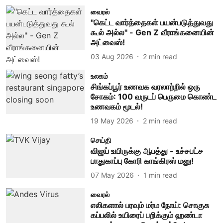
வைரல்
"கெட்ட வார்த்தைகள் பயன்படுத்துவது
கூல் அல்ல" - Gen Z வீராங்கனையின்
அட்வைஸ்!
03 Aug 2026
2
min read
உலகம்
சிங்கப்பூர் உணவக வரலாற்றில் ஒரு
சோகம்: 100 வருடப் பெருமை கொண்ட
உணவகம் மூடல்!
19 May 2026
2
min read
செய்தி
விஜய் உயிருக்கு ஆபத்து - உச்சபட்ச
பாதுகாப்பு கோரி காங்கிரஸ் மனு!
07 May 2026
1
min read
வைரல்
எலிகளால் பரவும் மர்ம நோய்: சொகுசு
கப்பலில் உயிரைப் பறிக்கும் ஹண்டா