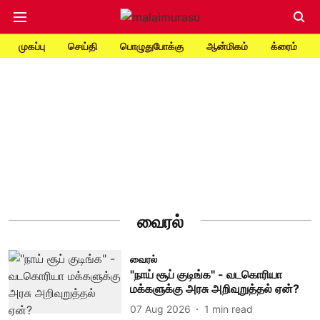
முகப்பு
செய்தி
பொழுதுபோக்கு
ஆன்மிகம்
க்ரைம்
வைரல்
வைரல்
"நாய் சூப் குடிங்க" - வடகொரியா
மக்களுக்கு அரசு அறிவுறுத்தல் ஏன்?
07 Aug 2026
1
min read